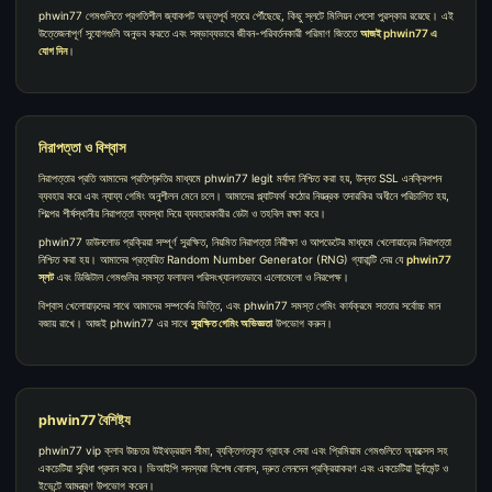
phwin77 গেমগুলিতে প্রগতিশীল জ্যাকপট অভূতপূর্ব স্তরে পৌঁছেছে, কিছু স্লটে মিলিয়ন পেসো পুরস্কার রয়েছে। এই
উত্তেজনাপূর্ণ সুযোগগুলি অনুভব করতে এবং সম্ভাব্যভাবে জীবন-পরিবর্তনকারী পরিমাণ জিততে
আজই phwin77 এ
যোগ দিন
।
নিরাপত্তা ও বিশ্বাস
নিরাপত্তার প্রতি আমাদের প্রতিশ্রুতির মাধ্যমে phwin77 legit মর্যাদা নিশ্চিত করা হয়, উন্নত SSL এনক্রিপশন
ব্যবহার করে এবং ন্যায্য গেমিং অনুশীলন মেনে চলে। আমাদের প্ল্যাটফর্ম কঠোর নিয়ন্ত্রক তদারকির অধীনে পরিচালিত হয়,
শিল্পের শীর্ষস্থানীয় নিরাপত্তা ব্যবস্থা দিয়ে ব্যবহারকারীর ডেটা ও তহবিল রক্ষা করে।
phwin77 ডাউনলোড প্রক্রিয়া সম্পূর্ণ সুরক্ষিত, নিয়মিত নিরাপত্তা নিরীক্ষা ও আপডেটের মাধ্যমে খেলোয়াড়ের নিরাপত্তা
নিশ্চিত করা হয়। আমাদের প্রত্যয়িত Random Number Generator (RNG) গ্যারান্টি দেয় যে
phwin77
স্লট
এবং ডিজিটাল গেমগুলির সমস্ত ফলাফল পরিসংখ্যানগতভাবে এলোমেলো ও নিরপেক্ষ।
বিশ্বাস খেলোয়াড়দের সাথে আমাদের সম্পর্কের ভিত্তি, এবং phwin77 সমস্ত গেমিং কার্যক্রমে সততার সর্বোচ্চ মান
বজায় রাখে। আজই phwin77 এর সাথে
সুরক্ষিত গেমিং অভিজ্ঞতা
উপভোগ করুন।
phwin77 বৈশিষ্ট্য
phwin77 vip ক্লাব উচ্চতর উইথড্রয়াল সীমা, ব্যক্তিগতকৃত গ্রাহক সেবা এবং প্রিমিয়াম গেমগুলিতে অ্যাক্সেস সহ
একচেটিয়া সুবিধা প্রদান করে। ভিআইপি সদস্যরা বিশেষ বোনাস, দ্রুত লেনদেন প্রক্রিয়াকরণ এবং একচেটিয়া টুর্নামেন্ট ও
ইভেন্টে আমন্ত্রণ উপভোগ করেন।