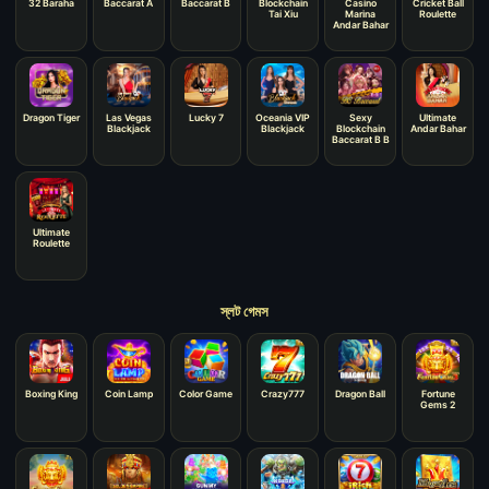
32 Baraha
Baccarat A
Baccarat B
Blockchain
Casino
Cricket Ball
Tai Xiu
Marina
Roulette
Andar Bahar
Dragon Tiger
Las Vegas
Lucky 7
Oceania VIP
Sexy
Ultimate
Blackjack
Blackjack
Blockchain
Andar Bahar
Baccarat B B
Ultimate
Roulette
স্লট গেমস
Boxing King
Coin Lamp
Color Game
Crazy777
Dragon Ball
Fortune
Gems 2