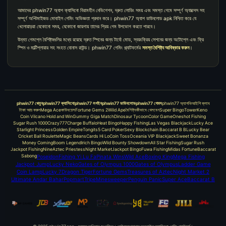
আমাদের phwin77 অ্যাপ ক্যাসিনো বিরামহীন নেভিগেশন, দ্রুত লোডিং সময় এবং সমস্ত গেমে সম্পূর্ণ অ্যাক্সেস সহ
সম্পূর্ণ অপ্টিমাইজড মোবাইল গেমিং অভিজ্ঞতা প্রদান করে। phwin77 অ্যাপ ডাউনলোড apk নিশ্চিত করে যে
খেলোয়াড়রা যেকোনো সময়, যেকোনো জায়গায় তাদের প্রিয় গেম উপভোগ করতে পারবে।
উন্নত গেমপ্লে বৈশিষ্ট্যগুলির মধ্যে রয়েছে দ্রুত স্পিনের জন্য টার্বো মোড, স্বয়ংক্রিয় সেশনের জন্য অটোপ্লে এবং ফ্রি
স্পিন ও মাল্টিপ্লায়ার সহ সংহত বোনাস রাউন্ড। phwin77 গেমিং প্ল্যাটফর্মের
সমস্ত বৈশিষ্ট্য আবিষ্কার করুন
।
phwin77 খেলুন
phwin77 ক্যাসিনো
phwin77 লগইন
phwin77 ডাউনলোড
phwin77 গেমস
phwin77 অ্যাপ
ভিআইপি ক্লাব
টাকা আয় করুন
Mega Ace
কাউবয়েস
Fortune Gems 2
Wild Ape
বৈশিষ্ট্য
কীভাবে খেলবেন
Super Bingo
Tower
Keno
Coin Vilcano Hold and Win
Gummy Giga Match
Dinosaur Tycoon
Color Game
Oneshot Fishing
Sugar Rush 1000
Crazy777
Charge Buffalo
Heat Bingo
Happy Fishing
Las Vegas Blackjack
Lucky Ace
Starlight Princess
Golden Empire
Tongits
5 Card Poker
Sexy Blockchain Baccarat B B
Lucky Bear
Cricket Ball Roulette
Magic Beans
Cards Hi Lo
Coin Toss
Oceania VIP Blackjack
Sweet Bonanza
Money Coming
Boom Legend
Irich Bingo
Wild Bounty Showdown
All Star Fishing
Sugar Rush
Jackpot Fishing
Nine
Aztec Priestess
Night Market
Jackpot Bingo
Fuwa Fishing
Midas Fortune
Baccarat
Sabong
Poseidon
Fishing Yi Lu Fa
Pinata Wins
Wild Ace
Boxing King
Mega Fishing
Jackpot Jump
Lucky Neko
Gates of Olympus 1000
Gates of Olympus
Ladder Game
Coin Lamp
Lucky 7
Dragon Tiger
Fortune Gems
Treasures of Aztec
Night Market 2
Ultimate Andar Bahar
Popmart
Tripe
Minesweeper
Penguin Panic
Super Ace
Baccarat B