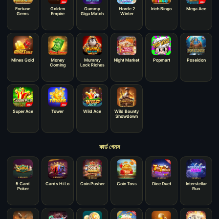
Fortune
Golden
Gummy
Horde 2
Irich Bingo
Mega Ace
Gems
Empire
Giga Match
Winter
Mines Gold
Money
Mummy
Night Market
Popmart
Poseidon
Coming
Lock Riches
Super Ace
Tower
Wild Ace
Wild Bounty
Showdown
কার্ড গেমস
5 Card
Cards Hi Lo
Coin Pusher
Coin Toss
Dice Duet
Interstellar
Poker
Run